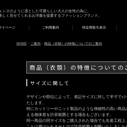
ェンヌのように凛とした可愛らしい大人の女性の為に。
美しく見せてくれるお洋服を提案するファッションブランド。
マイページ
ご利用案内
特定商取引表示
HOME
>
ご案内
>
商品（衣類）の特徴についてのご案内
商品（衣類）の特徴についての
サイズに関して
デザインや部位によって、表記サイズに対して半寸で±1~
たします。
特にカットソーやニット製品のような伸縮性の高い商品は
える個体差を許容範囲とする場合もございます。
同一商品の同サイズをご購入された場合でも生産工程上
ことは避けられませんので許容範囲と判断いたしました