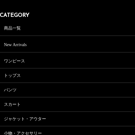
CATEGORY
商品一覧
New Arrivals
ワンピース
ワンピース一覧
トップス
きれいめワンピース
トップス一覧
フォーマルワンピース
パンツ
シャツ、ブラウス
パンツ一覧
Tシャツ、カットソー
スカート
テーパード
ニット・カーディガン
スカート一覧
ジョガーパンツ
ジャケット・アウター
ノースリーブ・タンクトップ
フレアスカート
ショートパンツ
パーカー
ジャケット・アウター一覧
プリーツスカート
小物・アクセサリー
ワイドパンツ