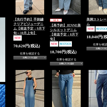
【先行予約】手刺繍
美脚ストレー
クリアビジューデニ
ム
【再予約】JENNE美
ム【発送予定：9月下
シルエットデニム
旬～10月上旬】
【発送予定：8月下
18,040円(
旬】
在庫を確
70,620円(税込)
18,700円(税込)
在庫を確認する
在庫を確認する