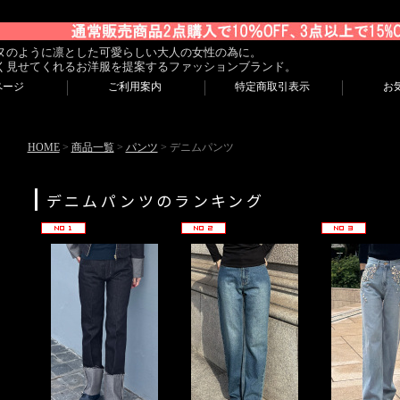
ヌのように凛とした可愛らしい大人の女性の為に。
く見せてくれるお洋服を提案するファッションブランド。
ページ
ご利用案内
特定商取引表示
お
HOME
>
商品一覧
>
パンツ
> デニムパンツ
デニムパンツのランキング