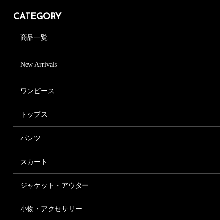
CATEGORY
商品一覧
New Arrivals
ワンピース
ワンピース一覧
トップス
きれいめワンピース
トップス一覧
フォーマルワンピース
パンツ
シャツ、ブラウス
パンツ一覧
Tシャツ、カットソー
スカート
テーパード
ニット・カーディガン
スカート一覧
ジョガーパンツ
ジャケット・アウター
ノースリーブ・タンクトップ
フレアスカート
ショートパンツ
パーカー
ジャケット・アウター一覧
プリーツスカート
小物・アクセサリー
ワイドパンツ
ケープ
コート