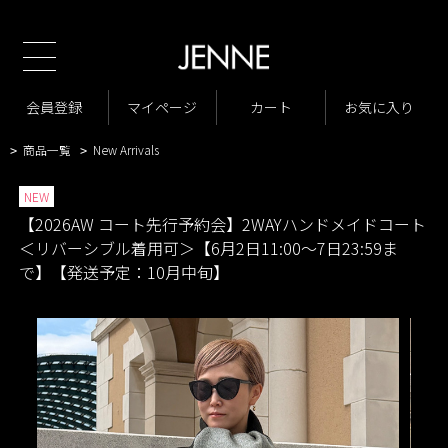
TOP
2026AW コート先行予約会
2WAYハンドメイドコート＜リバーシブル着用
>
>
可＞
会員登録
マイページ
カート
お気に入り
商品一覧
ジャケット・アウター
コート
>
>
>
商品一覧
New Arrivals
>
>
NEW
【2026AW コート先行予約会】2WAYハンドメイドコート
＜リバーシブル着用可＞【6月2日11:00～7日23:59ま
で】【発送予定：10月中旬】