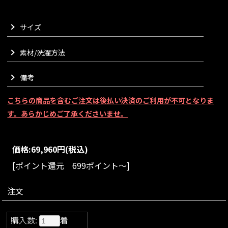
内側も表と同じ生地となることで、とにかくしなやかで柔らか
い着心地で暖かくお召しいただけます。
サイズ
裏地が無いのに空気を含んだように暖かく軽く、優雅で洗練さ
れたシルエットを演出してくれます。
素材/洗濯方法
計算された美しい配色使いのリバーシブル仕立てで、気分やス
タイリングに合わせてお召しいただけるのが最大のポイント。
ちらりと覗くカラーコントラストが印象的な存在感を放ちま
備考
す。
首元の大きなショールリボンはコートと一体化しており、顔ま
こちらの商品を含むご注文は後払い決済のご利用が不可となりま
わりを華やかに見せてくれます。
す。あらかじめご了承くださいませ。
そのまま垂らしてスタイリッシュに、マフラーのように首に巻
いたり、ショールのように肩を覆ったり。
配色がより一層際立ち、防寒一辺倒になりがちな冬のコーディ
価格:
69,960円
(税込)
ネートに楽しみを添えてくれます。
全体のシルエットはリラックス感がありながらも全身をスッキ
[ポイント還元 699ポイント～]
リ縦長に見せてくれるパターンにこだわりました。
ポケットの位置やサイズ、横や後ろからのシルエットも抜かり
注文
なく仕上げております。
上質感がありながらも気負わず纏え、日常から特別なシーンま
で幅広く活躍してくれる一着でございます。
購入数:
着