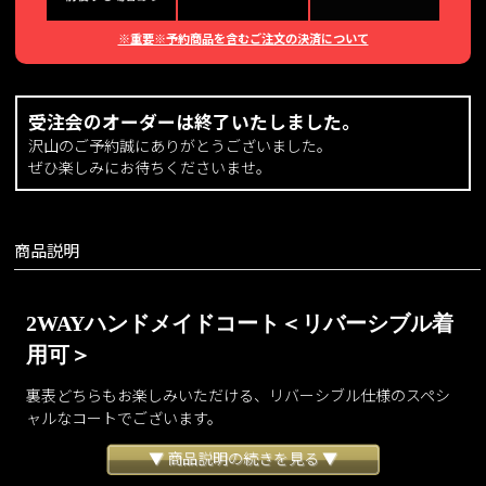
※重要※予約商品を含むご注文の決済について
受注会のオーダーは終了いたしました。
沢山のご予約誠にありがとうございました。
ぜひ楽しみにお待ちくださいませ。
商品説明
2WAYハンドメイドコート＜リバーシブル着
用可＞
裏表どちらもお楽しみいただける、リバーシブル仕様のスペシ
ャルなコートでございます。
通常そのまま縫製される生地端の表と裏を専用のカッターで割
▼ 商品説明の続きを見る ▼
き、表と表を手縫いで縫い合わせた贅沢なリバー生地を使用し
ております。