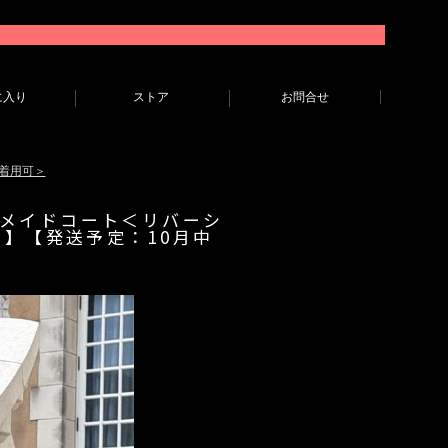
に入り
ストア
お問合せ
着用可＞
ンドメイドコート＜リバーシ
まで】【発送予定：10月中