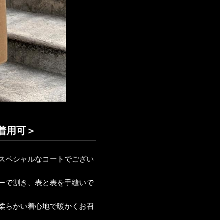
着用可＞
スペシャルなコートでござい
ーで割き、表と表を手縫いで
柔らかい着心地で暖かくお召