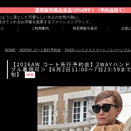
のように凛とした可愛らしい大人の女性の為に。
見せてくれるお洋服を提案するファッションブランド。
ージ
ご利用案内
特定商取引表示
お気
HOME
>
2026AW コート先行予約会
>
2WAYハンドメイドコート＜リバーシブル
【2026AW コート先行予約会】2WAYハ
ブル着用可＞【6月2日11:00～7日23:59
旬】