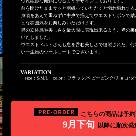
つれ絶妙な傾斜になるようデザインしております。
前を開けたままサッと羽織っていただくと惚れ惚れする
身頃をあえて重ねずに中央で揃えてウエストリボンで結
ュな雰囲気をお楽しみいただけます。
襟の立体感や美しさを最大限に表現出来るよう、襟の裏
いたしました。
ウエストベルトさえも息を呑む美しさで縫製された、何
い一生物のウールコートでございます。
VARIATION
size：S/M/L
color：ブラック/ベビーピンク/チョコ/
こちらの商品は予約
9月下旬
以降に順次発