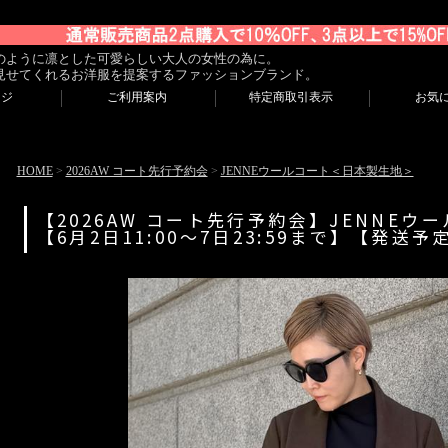
のように凛とした可愛らしい大人の女性の為に。
見せてくれるお洋服を提案するファッションブランド。
ージ
ご利用案内
特定商取引表示
お気
HOME
>
2026AW コート先行予約会
>
JENNEウールコート＜日本製生地＞
【2026AW コート先行予約会】JENNE
【6月2日11:00～7日23:59まで】【発送