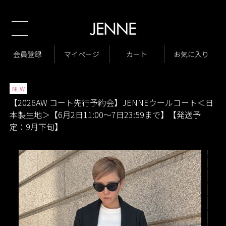
新規会員様1000ポイントプ
TOP
2026AW コート先行予約会
JENNEウールコート＜日本製生地＞
>
>
商品一覧
ジャケット・アウター
コート
会員登録
マイページ
カート
お気に入り
>
>
>
商品一覧
New Arrivals
>
>
NEW
【2026AW コート先行予約会】JENNEウールコート＜日
本製生地＞【6月2日11:00～7日23:59まで】【発送予
定：9月下旬】