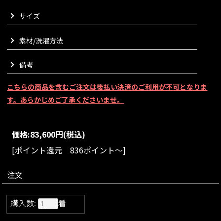
感があり、下に行くにつれ絶妙な傾斜になるようデザインして
サイズ
おります。
前を開けたままサッと羽織っていただくと惚れ惚れするような
縦のシルエットを、前身頃をあえて重ねずに中央で揃えてウエ
素材/洗濯方法
ストリボンで結んでいただくとスタイリッシュな雰囲気をお楽
しみいただけます。
備考
襟の立体感や美しさを最大限に表現出来るよう、襟の裏側まで
表地と同じ生地を使用いたしました。
こちらの商品を含むご注文は後払い決済のご利用が不可となりま
ウエストベルトさえも息を呑む美しさで縫製された、何年経っ
ても古さを感じさせない一生物のウールコートでございます。
す。あらかじめご了承くださいませ。
VARIATION
size：S/M/L
color：ブラック/ベビーピンク/チョコ/ダークモ
価格:
83,600円
(税込)
カ/グレー/ミント
[ポイント還元 836ポイント～]
注文
購入数:
着