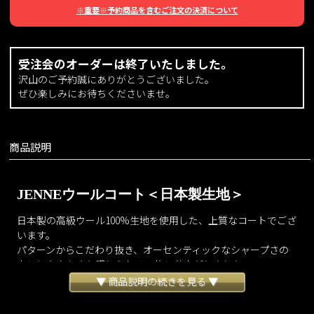
※重要※予約商品を含むご注文の決済について
受注会のオーダーは終了いたしました。
沢山のご予約誠にありがとうございました。
ぜひ楽しみにお待ちくださいませ。
商品説明
JENNEウールコート＜日本製生地＞
日本製の高級ウール100%生地を使用した、上質なコートでござ
います。
パターンからこだわり抜き、オーセンティックなシャープさの
中にしなやかさも感じられる一枚に仕上がりました。
羽織るだけでラグジュアリーブランドにも引けを取らない素晴
▼ 商品説明の続きを見る ▼
らしいシルエットを実現しております。
スラリと美しく落ちる襟元はへたらずどの角度から見ても立体