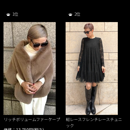
1位
2位
レ
リッチボリュームファーケープ
総レースフレンチレースチュニ
ック
価格：13,750円(税込)