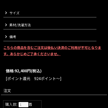
クに広がるフォルムを表現いたしました。
前立てのファスナー部分にはベロアリボンを叩き、さり気なく
サイズ
覗くベロアの質感がより一層特別感を演出いたします。
シンプルながら計算されたポケット位置までもが、まるでオー
素材/洗濯方法
トクチュールのような研ぎ澄まされた雰囲気に。
マニッシュとフェミニン、両方の魅力の共存をお楽しみいただ
けます。
備考
強さと色気を静かに纏える、JENNEらしい一着に仕上がりまし
た。
こちらの商品を含むご注文は後払い決済のご利用が不可となりま
VARIATION
す。あらかじめご了承くださいませ。
size：S/M/L/XL
color：ブラック/モカ
価格:
92,400円
(税込)
[ポイント還元 924ポイント～]
注文
購入数:
着