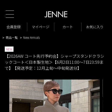
TOP
2026AW コート先行予約会
シャープスタンドクラシックコート＜日本製生
>
>
地＞
会員登録
マイページ
カート
お気に入り
商品一覧
ジャケット・アウター
コート
>
>
>
商品一覧
New Arrivals
>
>
NEW
【2026AW コート先行予約会】シャープスタンドクラシ
ックコート＜日本製生地＞【6月2日11:00～7日23:59ま
で】【発送予定：12月上旬～中旬発送分】