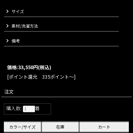
地よく、暑い季節でも快適にお過ごしいただけます。
サイズ
ウエストは総ゴム仕様で締め付け感がなく、長時間の移動やご
旅行、日常のあらゆるシーンでも気負わずお召しいただけるス
トレスフリーな一着に仕上げました。
素材/洗濯方法
リラックス感がありながらもラフになりすぎずに一枚でスタイ
ルが完成する、大人のための上質なオールインワンでございま
備考
す。
VARIATION
size：S/M/L
color：ブラック/グレー/ネイビー
価格:
33,550円
(税込)
[ポイント還元 335ポイント～]
注文
購入数:
着
カラー/サイズ
在庫
カート