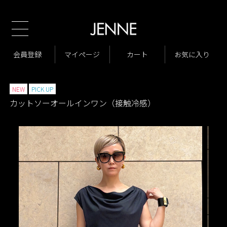
新
TOP
商品一覧
パンツ
オールインワン・サロペット
>
>
>
商品一覧
New Arrivals
会員登録
マイページ
カート
お気に入り
>
>
VARIATION LIST4
カットソーオールインワン（接触冷感）
>
>
NEW
PICK UP
カットソーオールインワン（接触冷感）