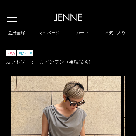
TOP
商品一覧
パンツ
オールインワン・サロペット
>
>
>
商品一覧
New Arrivals
会員登録
マイページ
カート
お気に入り
>
>
VARIATION LIST4
カットソーオールインワン（接触冷感）
>
>
NEW
PICK UP
カットソーオールインワン（接触冷感）