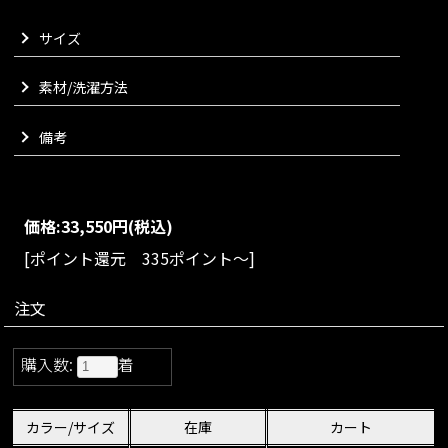
地よく、暑い季節でも快適にお過ごしいただけます。
サイズ
ウエストは総ゴム仕様で締め付け感がなく、長時間の移動やご
旅行、日常のあらゆるシーンでも気負わずお召しいただけるス
トレスフリーな一着に仕上げました。
素材/洗濯方法
リラックス感がありながらもラフになりすぎずに一枚でスタイ
ルが完成する、大人のための上質なオールインワンでございま
備考
す。
VARIATION
size：S/M/L
color：ブラック/グレー/ネイビー
価格:
33,550円
(税込)
[ポイント還元 335ポイント～]
注文
購入数:
着
カラー/サイズ
在庫
カート