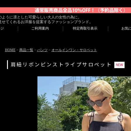
のように凛とした可愛らしい大人の女性の為に。
見せてくれるお洋服を提案するファッションブランド。
ージ
ご利用案内
特定商取引表示
お気
HOME
>
商品一覧
>
パンツ
>
オールインワン・サロペット
肩紐リボンピンストライプサロペット