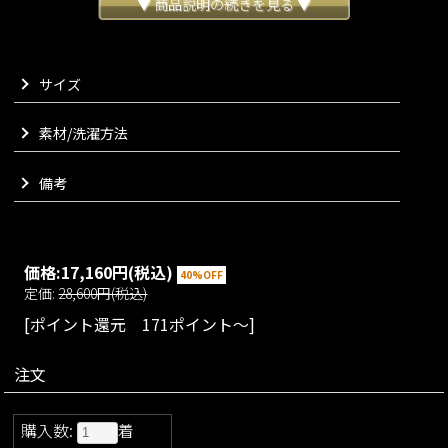
動きによって変化するシルエットをぜひお楽しみくださいま
▼ 商品説明の続きを見る ▼
せ。
軽い着心地の生地を使用し、足さばきのよさも特徴でございま
す。
サイズ
肩紐はお好みの長さで調整が可能なのも嬉しいポイント。
快適な着心地ながらきれいめな印象でお楽しみいただける大人
の一着に仕上がりました。
素材/洗濯方法
別売りのピンストライプモダンジレとセットアップでお楽しみ
いただけます。
備考
VARIATION
size：S/M/L
color：ブラック/ネイビー/ホワイト
Matching materials
価格:
17,160円
(税込)
40%OFF
こちらはセットアップでお楽しみいただけます
定価:
28,600円(税込)
[ポイント還元 171ポイント～]
注文
購入数:
着