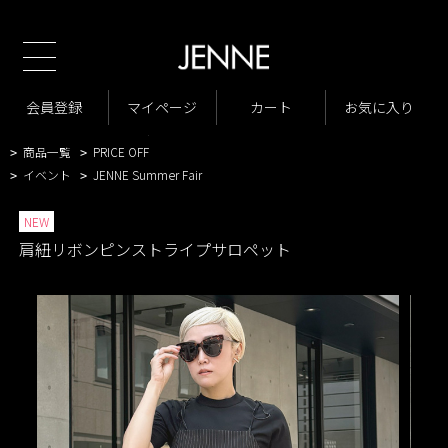
新規会員様1000ポイントプレゼン
TOP
商品一覧
パンツ
オールインワン・サロペット
>
>
>
商品一覧
New Arrivals
会員登録
マイページ
カート
お気に入り
>
>
VARIATION LIST2
肩紐リボンピンストライプサロペット
>
>
商品一覧
PRICE OFF
>
>
イベント
JENNE Summer Fair
>
>
NEW
肩紐リボンピンストライプサロペット