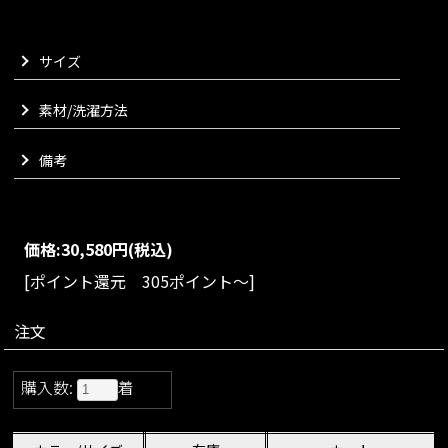
能でございます。
ウエストマークしてペプラムのような立体的シルエットを楽し
サイズ
んだり、ラフに結んで抜け感のある着こなしにしたりと、気分
に合わせてスタイリングの幅が広がります。
繊細なタックを施したフロントデザインと、動きに合わせて美
素材/洗濯方法
しく広がるバックシルエットもポイント。
どの角度から見ても印象的なフォルムを演出いたします。
備考
一枚でトップスとしてはもちろんのこと、軽やかなジャケット
代わりにも活躍する万能ブラウスに仕上げました。
きれいめにはもちろん、デニムなどカジュアルなスタイリング
も一段上の雰囲気に引き上げてくれる一着でございます。
価格:
30,580円
(税込)
VARIATION
[ポイント還元 305ポイント～]
size：SM/ML
color：ネイビー/ホワイト
注文
購入数:
着