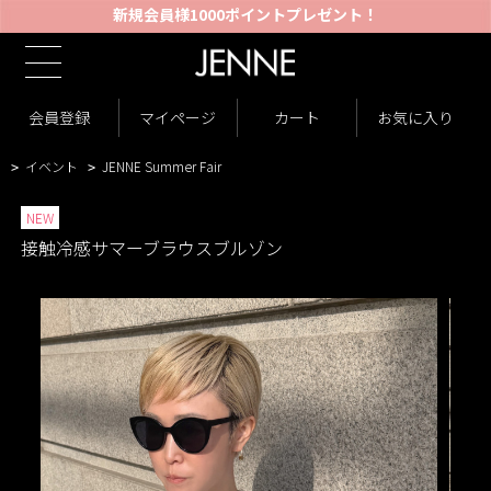
新規会員様1000ポイントプレゼント！
TOP
商品一覧
ジャケット・アウター
ジャケット
>
>
>
商品一覧
New Arrivals
会員登録
マイページ
カート
お気に入り
>
>
VARIATION LIST3
接触冷感サマーブラウスブルゾン
>
>
イベント
JENNE Summer Fair
>
>
NEW
接触冷感サマーブラウスブルゾン