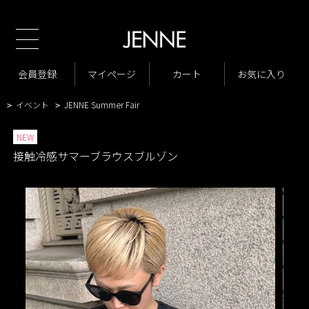
TOP
商品一覧
ジャケット・アウター
ジャケット
>
>
>
商品一覧
New Arrivals
会員登録
マイページ
カート
お気に入り
>
>
VARIATION LIST3
接触冷感サマーブラウスブルゾン
>
>
イベント
JENNE Summer Fair
>
>
NEW
接触冷感サマーブラウスブルゾン