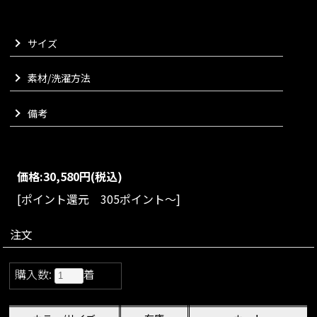
能でございます。
ウエストマークしてペプラムのような立体的シルエットを楽し
サイズ
んだり、ラフに結んで抜け感のある着こなしにしたりと、気分
に合わせてスタイリングの幅が広がります。
繊細なタックを施したフロントデザインと、動きに合わせて美
素材/洗濯方法
しく広がるバックシルエットもポイント。
どの角度から見ても印象的なフォルムを演出いたします。
備考
一枚でトップスとしてはもちろんのこと、軽やかなジャケット
代わりにも活躍する万能ブラウスに仕上げました。
きれいめにはもちろん、デニムなどカジュアルなスタイリング
も一段上の雰囲気に引き上げてくれる一着でございます。
価格:
30,580円
(税込)
VARIATION
[ポイント還元 305ポイント～]
size：SM/ML
color：ネイビー/ホワイト
注文
購入数:
着