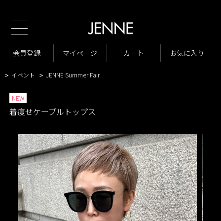
TOP
商品一覧
トップス
ニット・カーディガン
>
>
>
商品一覧
New Arrivals
会員登録
マイページ
カート
お気に入り
>
>
VARIATION LIST3
着痩せケーブルトップス
>
>
イベント
JENNE Summer Fair
>
>
NEW
着痩せケーブルトップス