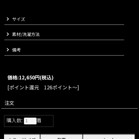
けるようなニットトップスに仕上がりました。
VARIATION
サイズ
size：S/M/L
color：ブラック/アイボリー/レッド
素材/洗濯方法
Matching materials
こちらはセットアップでお楽しみいただけます
備考
価格:
12,650円
(税込)
[ポイント還元 126ポイント～]
注文
購入数:
着