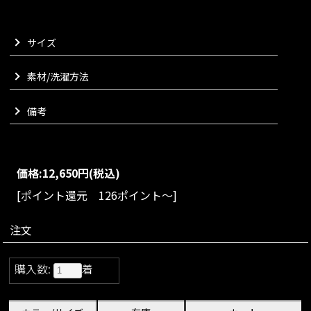
けるようなニットトップスに仕上がりました。
VARIATION
サイズ
size：S/M/L
color：ブラック/アイボリー/レッド
素材/洗濯方法
Matching materials
こちらはセットアップでお楽しみいただけます
備考
価格:
12,650円
(税込)
[ポイント還元 126ポイント～]
注文
購入数:
着