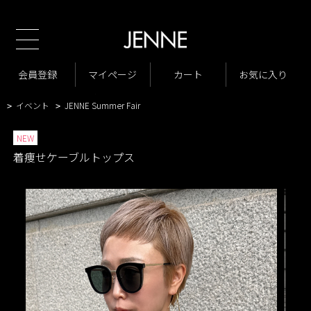
新規会員様1000ポイン
TOP
商品一覧
トップス
ニット・カーディガン
>
>
>
商品一覧
New Arrivals
会員登録
マイページ
カート
お気に入り
>
>
VARIATION LIST3
着痩せケーブルトップス
>
>
イベント
JENNE Summer Fair
>
>
NEW
着痩せケーブルトップス