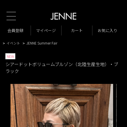
新規会員様1000ポイントプレゼント！
TOP
商品一覧
ジャケット・アウター
ジャケット
>
>
>
商品一覧
New Arrivals
会員登録
マイページ
カート
お気に入り
>
>
VARIATION LIST3
シアードットボリュームブルゾン（北陸生産生地）
>
>
イベント
JENNE Summer Fair
>
>
NEW
シアードットボリュームブルゾン（北陸生産生地）・ブ
ラック