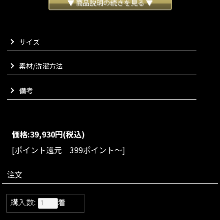
▼ 商品説明の続きを見る ▼
在感を兼ね備えた一着に仕上げました。
程よくハリのある生地に絶妙な大きさのドット柄を配すること
で、甘さを抑えどこかモードな表情に。
たっぷりと分量を取ったフォルムが空気を含み、動くたびに美
サイズ
しい立体感を生み出します。
透け感があるためボリュームあるデザインも軽やかな印象とな
素材/洗濯方法
り、インナー次第で表情が変わるのもポイントでございます。
シンプルなコーディネートに羽織るだけでスタイリングに奥行
きを与え、装いを一段引き上げてくれます。
備考
カジュアルなブルゾンの要素を残しつつも、素材とシルエット
で他にはない上質感をお楽しみいただけるアイテムに仕上がり
ました。
価格:
39,930円
(税込)
VARIATION
size：S/M/L
color：ブラック/アイボリー/ネイビー
[ポイント還元 399ポイント～]
Matching materials
注文
こちらはセットアップでお楽しみいただけます
購入数:
着