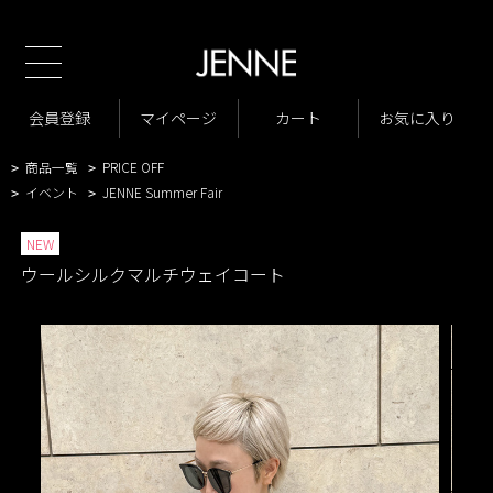
TOP
商品一覧
ジャケット・アウター
コート
>
>
>
商品一覧
New Arrivals
会員登録
マイページ
カート
お気に入り
>
>
VARIATION LIST2
ウールシルクマルチウェイコート
>
>
商品一覧
PRICE OFF
>
>
イベント
JENNE Summer Fair
>
>
NEW
ウールシルクマルチウェイコート