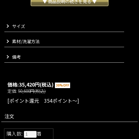
ております。
▼ 商品説明の続きを見る ▼
内側も表と同じ生地となることで、とにかくしなやかで温かく
お召しいただけます。
裏地が無いのに温かく着られるリバーコートの特徴を、ぜひ存
サイズ
分にお楽しみくださいませ。
縫製は手縫いに加え、強度が必要な部分にはミシンを使い、熟
練した縫子さんのみで非常に丁寧に仕上げました。
素材/洗濯方法
袖部分はスナップを開閉したり折っていただいたりと、お好み
のスタイルでお召しいただけます。
備考
肩部分にはタックを入れ、ポンチョとは思えない立体感を表現
いたしました。
付属のウエストベルトをご使用いただくと、さらにアレンジを
お楽しみいただけます。
価格:
35,420円
(税込)
30%OFF
VARIATION
定価:
50,600円(税込)
size：FREE
color：ブルー/グレー/イエロー
[ポイント還元 354ポイント～]
注文
購入数:
着