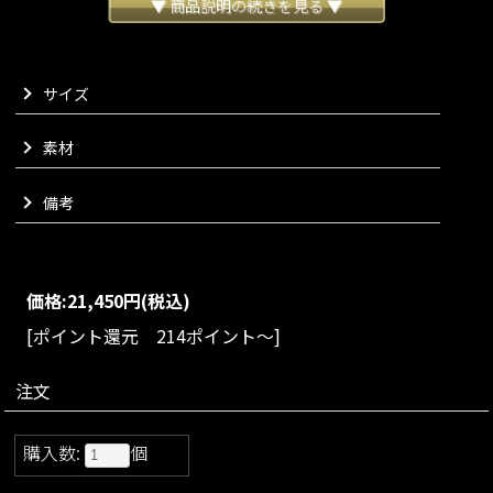
細部にもこだわり美しいフォルムを追求するために、日本の工
▼ 商品説明の続きを見る ▼
房で職人の手作業により一つ一つ丁寧に組み立てております。
長さの違う細いチェーンに一粒ずつ丁寧に取り付け、パーツの
バランスを見ながら立体的に仕上げました。
サイズ
左右非対称のデザインにすることで絶妙なバランスで耳元で揺
れ動き、お顔まわりを上品に演出いたします。
金具は本金メッキを採用することで酸化しづらく腐食にも強い
素材
耐久性があり、金に近い美しい発色を実現しております。
付属の巾着袋は保管はもちろんのこと、持ち運びにもトラベル
備考
用にもご使用可能なサイズをチョイスいたしました。
上質かつ華やかな雰囲気をお楽しみいただけるJENNEらしいピ
アスに仕上がりました。
VARIATION
価格:
21,450円
(税込)
size：FREE
color：ホワイト
[ポイント還元 214ポイント～]
注文
購入数:
個