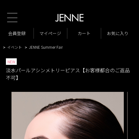
新
TOP
商品一覧
小物・アクセサリー
ピアス・イヤリング
>
>
>
商品一覧
New Arrivals
会員登録
マイページ
カート
お気に入り
>
>
VARIATION LIST3
淡水パールアクセサリー
>
>
イベント
JENNE Summer Fair
>
>
NEW
淡水パールアシンメトリーピアス【お客様都合のご返品
不可】