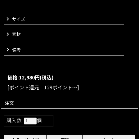
しました。
キャッチにスネークチェーンをロウ付けしたイヤージャケット
サイズ
により、装着した際に立体感が生まれ華やかに耳元を演出して
くれます。
シンプルなパールピアスとしてもお楽しみいただけるよう、ス
素材
タンダードな円盤型のキャッチもお付けしております。
付属の巾着袋は保管はもちろんのこと、持ち運びにもトラベル
備考
用にもご使用可能なサイズをチョイスいたしました。
華やかさとラグジュアリーな雰囲気をお楽しみいただける、
JENNEらしいピアスでございます。
VARIATION
価格:
12,980円
(税込)
size：FREE
color：ロング/サークル
[ポイント還元 129ポイント～]
注文
購入数:
個