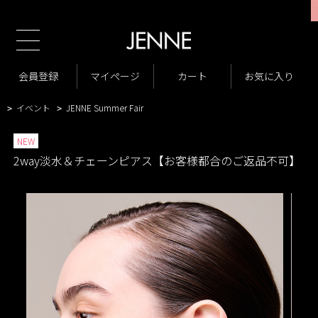
新規会員様1000ポイントプレゼント！
TOP
商品一覧
小物・アクセサリー
ピアス・イヤリング
>
>
>
商品一覧
New Arrivals
会員登録
マイページ
カート
お気に入り
>
>
VARIATION LIST3
淡水パールアクセサリー
>
>
イベント
JENNE Summer Fair
>
>
NEW
2way淡水＆チェーンピアス【お客様都合のご返品不可】