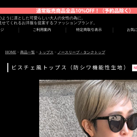
のように凛とした可愛らしい大人の女性の為に。
見せてくれるお洋服を提案するファッションブランド。
ージ
ご利用案内
特定商取引表示
お気
HOME
>
商品一覧
>
トップス
>
ノースリーブ・タンクトップ
ビスチェ風トップス（防シワ機能性生地）