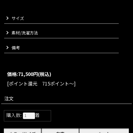
のような存在感を放ちます。
軽やかで風通しがよく肌離れのよい生地感で、暑い季節も快適
にお召しいただけます。
サイズ
シンプルに見えて手間暇をかけた複雑なパターンと縫製技術に
よって生まれる、美しいドレープと裾の表情をお楽しみくださ
素材/洗濯方法
いませ。
さらりと一枚でワンピースとしてはもちろん、パンツを合わせ
てロングトップスのように着こなしていただくのも素敵でござ
備考
います。
気負わないラグジュアリー感で日常を少し特別にしてくれる、
大人のサマードレスでございます。
価格:
71,500円
(税込)
VARIATION
size：S/M/L
color：ブラック/レッド
[ポイント還元 715ポイント～]
注文
購入数:
着