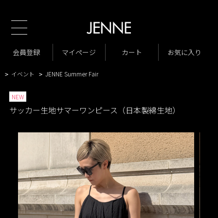
新規会員様1000ポイントプレゼント！
TOP
商品一覧
ワンピース
きれいめワンピース
>
>
>
商品一覧
New Arrivals
会員登録
マイページ
カート
お気に入り
>
>
VARIATION LIST4
サッカー生地サマーワンピース（日本製綿生地）
>
>
イベント
JENNE Summer Fair
>
>
NEW
サッカー生地サマーワンピース（日本製綿生地）