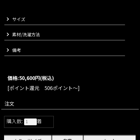
ダブルボタンデザインにすっきりとしたノーカラーで、どこか
クラシカルな印象に。
サイズ
ふんわりと丸みを持たせ袖とレースカフスが程よく甘さを演出
してくれます。
レースカフスを折り曲げればシンプルなコートにも変身し、気
素材/洗濯方法
分に合わせてコーディネートいただけます。
付属の共布ベルトでウエストマークすれば、女性らしいシルエ
備考
ットを引き立ててくれます。
ウエストベルトにはボタンが付いており、リボン結びをしなく
てもスタイリッシュにご使用いただけます。
撥水加工を施しているため、天候の変わりやすい季節にも安心
価格:
50,600円
(税込)
してご着用いただけるのも嬉しいポイント。
裏地もありロングシーズンお召しいただけ、春や秋の装いに自
[ポイント還元 506ポイント～]
然と馴染む一着にデザインしております。
ワンピース感覚でお楽しみいただけ、気負わず品よくお召しい
注文
ただけます。
VARIATION
購入数:
着
size：S/M/L/XL
color：ベージュ/スモーキーブルー