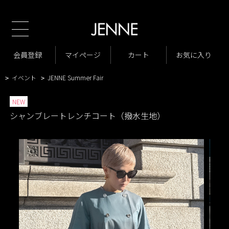
新規会員様1000ポイントプレゼン
TOP
商品一覧
ジャケット・アウター
コート
>
>
>
商品一覧
New Arrivals
会員登録
マイページ
カート
お気に入り
>
>
VARIATION LIST3
シャンブレートレンチコート（撥水生地）
>
>
イベント
JENNE Summer Fair
>
>
NEW
シャンブレートレンチコート（撥水生地）