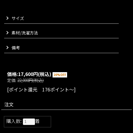
と、季節によってインナーを変えてお召しいただくのもお勧め
でございます。
サイズ
一枚あればコーディネートをランクアップしてくれるアイテム
でございます。
別売りの大人ドレープスカートとセットアップでお召しいただ
素材/洗濯方法
けます。
VARIATION
備考
size：S/M/L
color：ブラック/オフホワイト
Matching materials
こちらはセットアップでお楽しみいただけます
価格:
17,600円
(税込)
20%OFF
定価:
22,000円(税込)
[ポイント還元 176ポイント～]
注文
購入数:
着