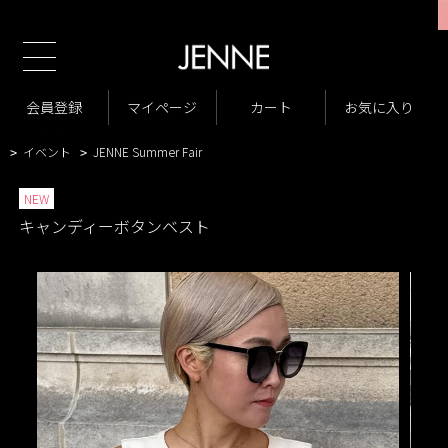
新規会員様1000ポイントプレゼント！
TOP
商品一覧
ジャケット・アウター
ジャケット
>
>
>
VARIATION LIST
キャンディーボタンベスト
会員登録
マイページ
カート
お気に入り
>
>
商品一覧
PRICE OFF
>
>
イベント
JENNE Summer Fair
>
>
NEW
キャンディーボタンベスト