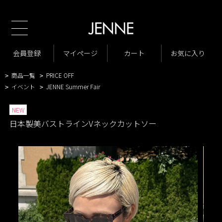
新規会員様1000ポイント
TOP
商品一覧
トップス
Ｔシャツ、カットソー
>
>
>
商品一覧
New Arrivals
会員登録
マイページ
カート
お気に入り
>
>
VARIATION LIST2
日本製美バストラインVネックカットソー
>
>
商品一覧
PRICE OFF
>
>
イベント
JENNE Summer Fair
>
>
NEW
日本製美バストラインVネックカットソー