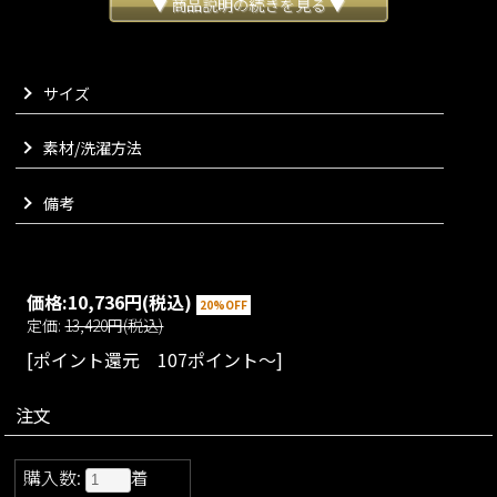
ます。
▼ 商品説明の続きを見る ▼
バストやネックラインが美しく見えるパターンで製作し、シン
プルだからこそラフすぎず綺麗にお召しいただける大人のTシ
ャツに仕上げました。
サイズ
着用を重ねてもよれづらいのも嬉しいポイントに。
背中側にはコンシールファスナーを使用しており、ヘアメイク
に負担なく気軽に脱着いただけます。
素材/洗濯方法
別売りのストレッチモダンワイドパンツとセットアップでお召
しいただけます。
備考
VARIATION
size：S/M/L
color：ブラック/ダークグリーン/ネイビー/ホワイ
ト
価格:
10,736円
(税込)
20%OFF
Matching materials
定価:
13,420円(税込)
こちらはセットアップでお楽しみいただけます
[ポイント還元 107ポイント～]
注文
購入数:
着