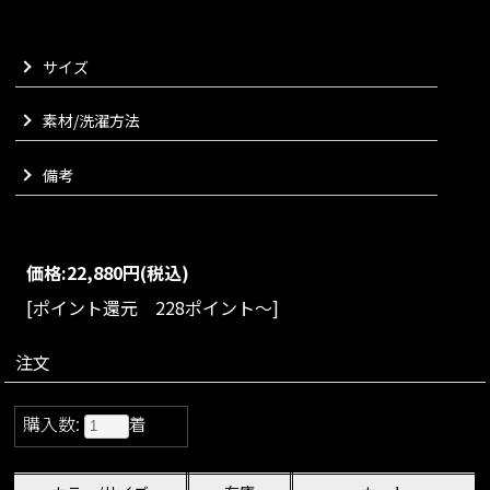
ました。
ボトムスを選ばないバランスの取りやすさで、使い勝手抜群の
サイズ
一枚でございます。
大きく立体的なフードで実用性とリッチな見栄えもご実感いた
だけます。
素材/洗濯方法
グログランリボンとゴールドの金具が上品なアクセントに。
裾の内側にはゴムを入れアジャスターを取り付け、お好みによ
備考
り裾をキュッと絞れるようにしております。
日本製の大変上質な大人のためのフーディーでございます。
VARIATION
size：S/M/L
color：アイボリー/モカベージュ
価格:
22,880円
(税込)
[ポイント還元 228ポイント～]
注文
購入数:
着