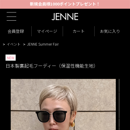
新規会員様1000ポイントプレゼント！
TOP
商品一覧
トップス
パーカー
>
>
>
商品一覧
New Arrivals
会員登録
マイページ
カート
お気に入り
>
>
VARIATION LIST2
日本製裏起毛フーディー（保温性機能生地）
>
>
イベント
JENNE Summer Fair
>
>
NEW
日本製裏起毛フーディー（保温性機能生地）