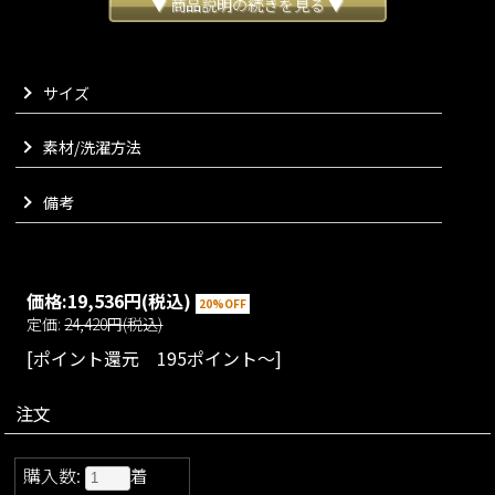
トに仕立てることで、様々なシーンでお使いいただけるようデ
▼ 商品説明の続きを見る ▼
ザインいたしました。
近所に行く時、少し肩の力を抜きたい時などだけでなく、きれ
いめなコーディネートにも相性よく合わせていただけます。
サイズ
上質で無駄のない洗練されたシルエットと足元をさりげなく彩
る3つのビジューで、気取りのないエレガンスをお楽しみくださ
いませ。
素材/洗濯方法
つい色違いで揃えたくなるような、JENNEらしいエッセンスの
効いた一押しアイテムとなっております。
備考
VARIATION
size：S/M/L
color：ベージュ/ブラック/グレー
価格:
19,536円
(税込)
20%OFF
定価:
24,420円(税込)
[ポイント還元 195ポイント～]
注文
購入数:
着