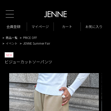
新規会員様1000ポイントプレゼント！
TOP
商品一覧
パンツ
テーパード
>
>
>
商品一覧
New Arrivals
会員登録
マイページ
カート
お気に入り
>
>
VARIATION LIST2
ビジューカットソーパンツ
>
>
商品一覧
PRICE OFF
>
>
イベント
JENNE Summer Fair
>
>
NEW
ビジューカットソーパンツ