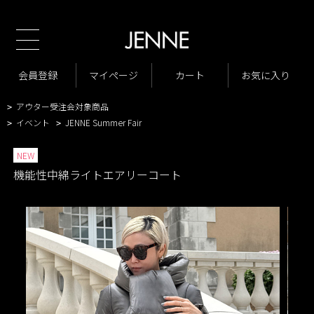
TOP
商品一覧
ジャケット・アウター
コート
>
>
>
商品一覧
New Arrivals
会員登録
マイページ
カート
お気に入り
>
>
VARIATION LIST
機能性中綿ライトエアリーコート
>
>
アウター受注会対象商品
>
イベント
JENNE Summer Fair
>
>
NEW
機能性中綿ライトエアリーコート