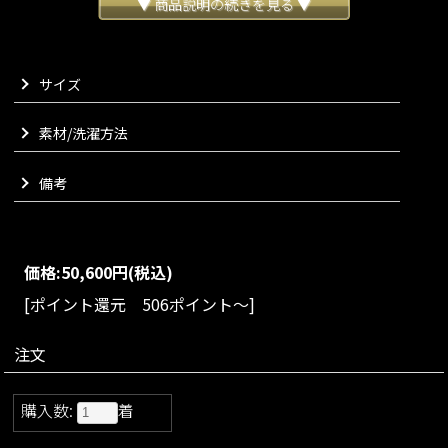
エアリーでふわりと非常に軽い着心地で、防寒性とストレスフ
▼ 商品説明の続きを見る ▼
リーな着心地を両立いたしました。
程よいAラインシルエットなので、締め付け感なくJENNEらしい
ワンピースのような雰囲気でお召しいただけます。
サイズ
左右のウエスト部分にはサイズやシルエットを絞れるようスナ
ップボタンを取り付けており、お好みでシルエットを変えてお
楽しみいただけます。
素材/洗濯方法
首元はマフラーのようなデザインに仕立て、保温力を高めなが
ら華やかな雰囲気に。
備考
マフラー部分にもスナップボタンが付いているので、留めてそ
のまま垂らしてスマートに、またはくるりと一重に結んでいた
だくのもお勧めでございます。
タウン使いにはもちろん、軽量で動きやすいので屋外でのスポ
価格:
50,600円
(税込)
ーツ観戦などにも最適でございます。
飽きることなくお楽しみいただける大人のコートに仕上がりま
[ポイント還元 506ポイント～]
した。
VARIATION
注文
size：S/M/L
color：ブラック/グレー
購入数:
着