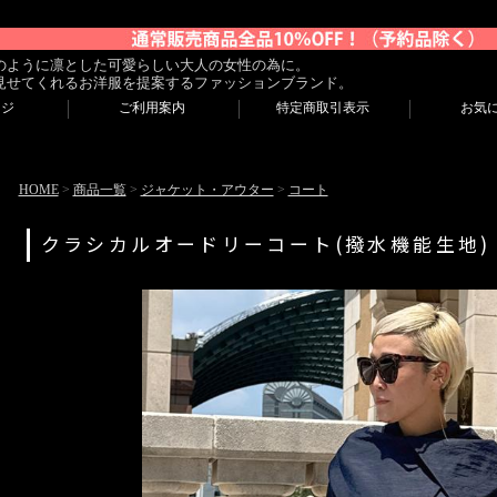
のように凛とした可愛らしい大人の女性の為に。
見せてくれるお洋服を提案するファッションブランド。
ージ
ご利用案内
特定商取引表示
お気
HOME
>
商品一覧
>
ジャケット・アウター
>
コート
クラシカルオードリーコート(撥水機能生地