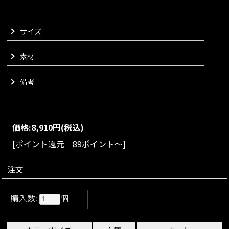
しく見せてくれます。
リボンのフォルムをお楽しみいただける大胆なサイズ感にする
サイズ
ことでヘアアレンジを華やかに演出し、より一層ラグジュアリ
ーな雰囲気をプラスいたします。
さりげなく添えられたJENNEプレートがアクセント。
素材
ベーシックで使いやすいブラックと、上品な雰囲気をお楽しみ
いただけるネイビーをご用意しております。
備考
ゴム部分にはデザイン性のある編地タイプを採用しておりま
す。
きれいめなコーディネートにはもちろん、カジュアルな装いの
アクセントとしてもお楽しみいただける、大変おすすめのアイ
価格:
8,910円
(税込)
テムでございます。
[ポイント還元 89ポイント～]
VARIATION
size：FREE
color：ブラック/ネイビー
注文
購入数:
個