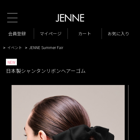
新規会員様1000ポイン
TOP
商品一覧
小物・アクセサリー
ヘアアクセサリー
>
>
>
商品一覧
New Arrivals
会員登録
マイページ
カート
お気に入り
>
>
VARIATION LIST4
日本製シャンタンリボンヘアーゴム
>
>
イベント
JENNE Summer Fair
>
>
NEW
日本製シャンタンリボンヘアーゴム