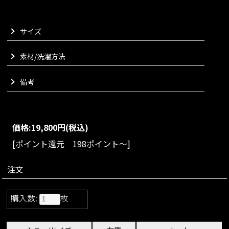
ル仕様で、コーディネートに変化と遊び心を添えてくれます。
両サイドにはアームホールがあるので、ストールとしてだけで
サイズ
なくケープとしてもお召しいただけます。
巻き方を変えて様々な表情をお楽しみいただけるだけでなく、
付属のパール付ストールピンをお使いいただくことでアレンジ
素材/洗濯方法
の幅が無限大に。
カラーはベーシックなモノトーン系と高級感漂うネイビー系の2
備考
色をご用意いたしました。
パリの街を歩きたくなるような気分を演出してくれる、ラグジ
ュアリーでJENNEらしいリバーシブルストールでございます。
VARIATION
価格:
19,800円
(税込)
size：FREE
color：ブラック/ネイビー
[ポイント還元 198ポイント～]
注文
購入数:
枚