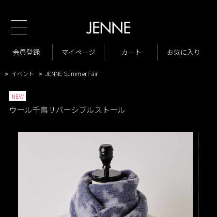
TOP
商品一覧
小物・アクセサリー
>
>
商品一覧
New Arrivals
会員登録
マイページ
カート
お気に入り
>
>
VARIATION LIST2
ウール千鳥リバーシブルストール
>
>
イベント
JENNE Summer Fair
>
>
NEW
ウール千鳥リバーシブルストール