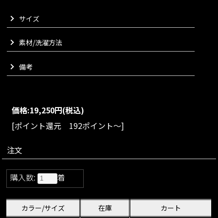
な印象のラベンダーと爽やかなターコイズをご用意いたしまし
サイズ
た。
ノンストレスな着心地でお過ごしいただける大変使い勝手のよ
いニットでございます。
素材/洗濯方法
VARIATION
備考
size：S/M/L
color：ブラック/ラベンダー/ターコイズ/ホワイ
ト
価格:
19,250円
(税込)
[ポイント還元 192ポイント～]
注文
購入数:
着
カラー/サイズ
在庫
カート