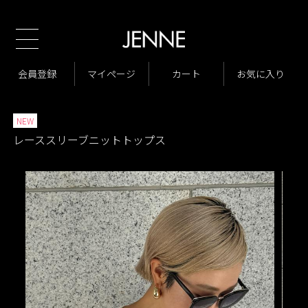
TOP
商品一覧
トップス
Ｔシャツ、カットソー
>
>
>
商品一覧
トップス
ニット・カーディガン
会員登録
マイページ
カート
お気に入り
>
>
>
イベント
JENNE Summer Fair
>
>
NEW
レーススリーブニットトップス