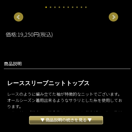
価格:19,250円(税込)
商品説明
レーススリーブニットトップス
レースのように編み立てた袖が特徴的なニットでございます。
オールシーズン着用出来るようなサラリとした糸を使用してお
ります。
ベルスリーブ仕立ての袖全体をレーシーに仕上げることで抜け
感があり、ニットでも重たい雰囲気にならずお召しいただけま
▼ 商品説明の続きを見る ▼
す。
カラー展開はベーシックなブラックとホワイトに加え、柔らか