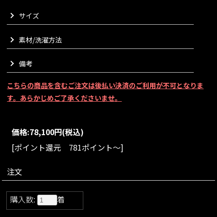
まるでプードルのような、ふんわりと柔らかく愛らしい毛並み
サイズ
を全面にあしらいました。
空気を纏うように軽やかな着心地でありながら、たっぷりのボ
素材/洗濯方法
リュームでラグジュアリーな存在感を放ちます。
顔まわりを包み込むような大きな襟が、小顔効果を演出してく
れるのもポイントでございます。
備考
さらりと羽織るだけで、モード感と女性らしさを同時に叶えて
くれます。
こちらの商品を含むご注文は後払い決済のご利用が不可となりま
デニムでラフに合わせても、どこか洗練された上質な雰囲気
す。あらかじめご了承くださいませ。
に。
思わず視線を惹きつけるような、特別感のあるエコファーコー
トに仕上がりました。
価格:
78,100円
(税込)
パリのメゾンが愛するファーの魅力とJENNEらしいエッセンス
をかけ合わせた、スペシャルなアイテムでございます。
[ポイント還元 781ポイント～]
VARIATION
size：S/M/L
color：ホワイト
注文
購入数:
着