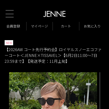
新規会員様
TOP
2026AW コート先行予約会
JENNE×TISSAVEL
>
>
商品一覧
ジャケット・アウター
コート
会員登録
マイページ
カート
お気に入り
>
>
>
商品一覧
New Arrivals
>
>
NEW
【2026AW コート先行予約会】ロイヤルスノーエコファ
ーコート＜JENNE×TISSAVEL＞【6月2日11:00～7日
23:59まで】【発送予定：11月上旬】