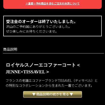
※重要※予約商品を含むご注文の決済について
受注会のオーダーは終了いたしました。
沢山のご予約誠にありがとうございました。
ぜひ楽しみにお待ちくださいませ。
商品説明
ロイヤルスノーエコファーコート＜
JENNE×TISSAVEL＞
フランスの老舗エコファーブランドTISSAVEL（ティサベル）と
の特別なコラボレーションから生まれた一着でございます。
ヨーロッパ初のエコファーブランドとして長年愛され続け、ラ
▼ 商品説明の続きを見る ▼
グジュアリーメゾンからも信頼を集めるTISSAVEL社。
その圧倒的な毛並みの美しさと、思わず触れたくなるような上
質な質感を贅沢に使用いたしました。