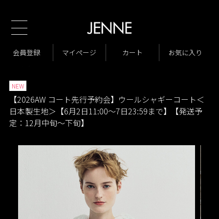
新規会員様1000ポイントプレ
TOP
2026AW コート先行予約会
ウールシャギーコート＜日本製生地＞
>
>
商品一覧
ジャケット・アウター
コート
会員登録
マイページ
カート
お気に入り
>
>
>
商品一覧
New Arrivals
>
>
NEW
【2026AW コート先行予約会】ウールシャギーコート＜
日本製生地＞【6月2日11:00～7日23:59まで】【発送予
定：12月中旬～下旬】