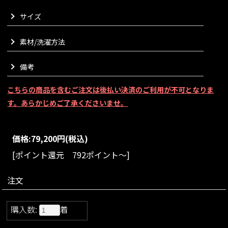
どの角度から見ても美しいシルエットながら中にもたっぷりと
サイズ
着込めるため、真冬まで安心してご着用いただけます。
印象的な立体的に仕上げた袖のフォルムで、柔らかさの中にも
洗練された雰囲気をご実感いただけます。
素材/洗濯方法
フロントにあしらった艶やかなパールボタンが、シャギー素材
とのコントラストが上品なアクセントに。
備考
カジュアルなスタイリングにはもちろん、きれいめな装いにも
自然に馴染みます。
こちらの商品を含むご注文は後払い決済のご利用が不可となりま
軽やかさと暖かさ、そして特別感を兼ね備えた、冬の主役コー
トでございます。
す。あらかじめご了承くださいませ。
VARIATION
size：SM/ML
color：ブラック/マゼンタ/スカイブルー
価格:
79,200円
(税込)
[ポイント還元 792ポイント～]
注文
購入数:
着