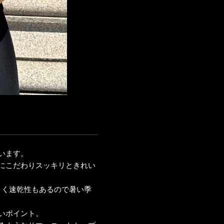
います。
にこだわりスッキリときれい
よく速乾性もあるので暑い季
いポイント。