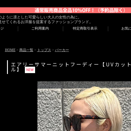
のように凛とした可愛らしい大人の女性の為に。
見せてくれるお洋服を提案するファッションブランド。
ージ
ご利用案内
特定商取引表示
お気
HOME
>
商品一覧
>
トップス
>
パーカー
エアリーサマーニットフーディー【UVカッ
ル】