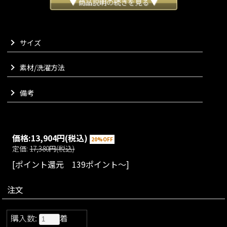
どんなボトムスとも合わせやすく使い勝手抜群な一枚でござい
▼ 商品説明の続きを見る ▼
ます。
ベーシックなモノトーンカラーに加え、差し色になるようなカ
ラーもチョイスし豊富なカラー展開にてご用意いたしました。
サイズ
冬の定番アイテムとして飽きることなく長くお楽しみいただけ
る一枚でございます。
素材/洗濯方法
VARIATION
size：S/M/L
color：ブラック/グレー/グリーン/モカ/オレン
備考
ジ
価格:
13,904円
(税込)
20%OFF
定価:
17,380円(税込)
[ポイント還元 139ポイント～]
注文
購入数:
着