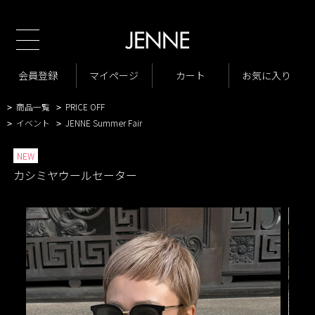
TOP
商品一覧
トップス
ニット・カーディガン
>
>
>
商品一覧
New Arrivals
会員登録
マイページ
カート
お気に入り
>
>
VARIATION LIST3
カシミヤウールセーター
>
>
商品一覧
PRICE OFF
>
>
イベント
JENNE Summer Fair
>
>
NEW
カシミヤウールセーター