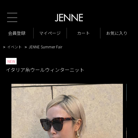
新規会員様1
TOP
商品一覧
トップス
>
>
商品一覧
トップス
ニット・カーディガン
会員登録
マイページ
カート
お気に入り
>
>
>
商品一覧
イタリア糸ウールウィンターニット
>
>
イベント
JENNE Summer Fair
>
>
NEW
イタリア糸ウールウィンターニット