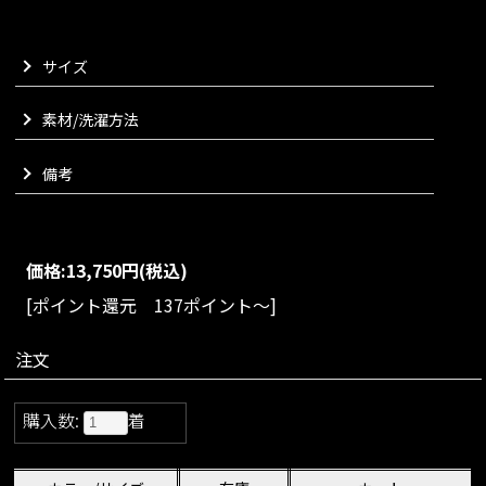
ます。
VARIATION
サイズ
size：S/M/L
color：ブラック/グリーン/ピンク/ターコイズ/ホ
ワイト
素材/洗濯方法
備考
価格:
13,750円
(税込)
[ポイント還元 137ポイント～]
注文
購入数:
着