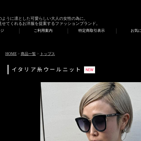
のように凛とした可愛らしい大人の女性の為に。
見せてくれるお洋服を提案するファッションブランド。
ージ
ご利用案内
特定商取引表示
お気
HOME
>
商品一覧
>
トップス
イタリア糸ウールニット