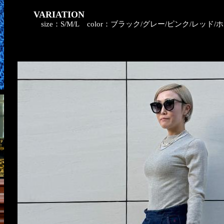
VARIATION
size：S/M/L
color：ブラック/グレー/ピンク/レッド/