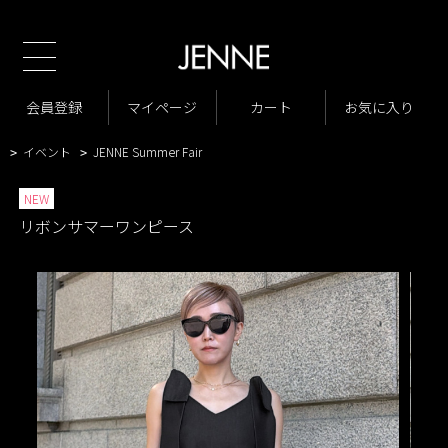
TOP
商品一覧
ワンピース
きれいめワンピース
>
>
>
商品一覧
New Arrivals
会員登録
マイページ
カート
お気に入り
>
>
VARIATION LIST4
リボンサマーワンピース
>
>
イベント
JENNE Summer Fair
>
>
NEW
リボンサマーワンピース