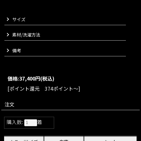
肩のリボンディテールは可愛らしくなりすぎないよう甘さを抑
えることで、大人の女性がさらりと着こなせる洗練された印象
サイズ
に。
リラクシーながらも上品な空気感を纏える一枚に仕上げまし
た。
素材/洗濯方法
気負わず着られるのに雰囲気まで美しく整う、夏の日常を少し
ドラマティックに彩る一着でございます。
備考
VARIATION
size：S/M/L
color：ブラック/ネイビー
価格:
37,400円
(税込)
[ポイント還元 374ポイント～]
注文
購入数:
着