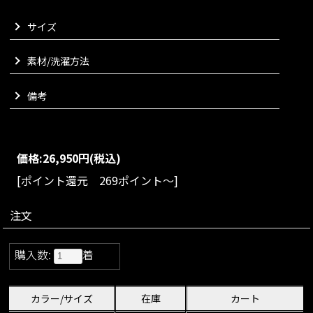
インナーとしてニットと同色のペチキャミソールが付属してお
サイズ
ります。
別売りの着痩せ総レースボトムスとセットアップでお召しいた
だけます。
素材/洗濯方法
VARIATION
備考
size：S/M/L
color：ブラック/ホワイト
Matching materials
こちらはセットアップでお楽しみいただけます
価格:
26,950円
(税込)
[ポイント還元 269ポイント～]
注文
購入数:
着
カラー/サイズ
在庫
カート