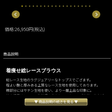
価格:26,950円(税込)
商品説明
着痩せ総レースブラウス
総レース生地のラグジュアリーなトップスでござます。
程よい艶と厚みある上質なレース生地を使用しております。
襟部分にはサテン生地を使い、より一層上品な印象に。
袖や裾元はレースの生地感を生かしてスカラップ仕様に仕上げ
ました。
▼ 商品説明の続きを見る ▼
綺麗めはもちろんのこと、デニムなどと合わせたカジュアルコ
ーディネートも大変お勧めでございます。