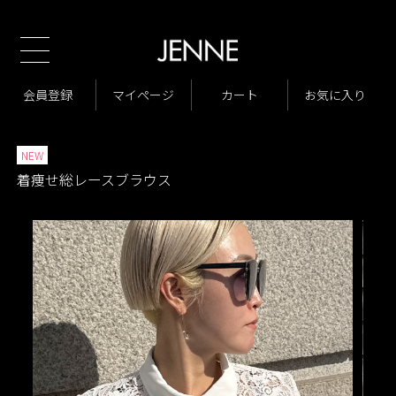
新規会員様1000ポイントプレゼント
TOP
商品一覧
トップス
シャツ、ブラウス
>
>
>
VARIATION LIST
着痩せ総レースブラウス
会員登録
マイページ
カート
お気に入り
>
>
イベント
JENNE Summer Fair
>
>
NEW
着痩せ総レースブラウス