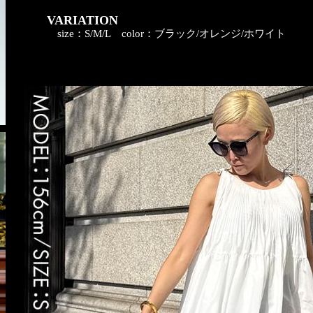
VARIATION
size：S/M/L
color：ブラック/オレンジ/ホワイト