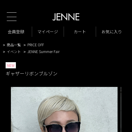
新規会員様1000ポイントプレゼン
TOP
商品一覧
ジャケット・アウター
ジャケット
>
>
>
商品一覧
New Arrivals
会員登録
マイページ
カート
お気に入り
>
>
VARIATION LIST2
ギャザーリボンブルゾン
>
>
商品一覧
PRICE OFF
>
>
イベント
JENNE Summer Fair
>
>
NEW
ギャザーリボンブルゾン