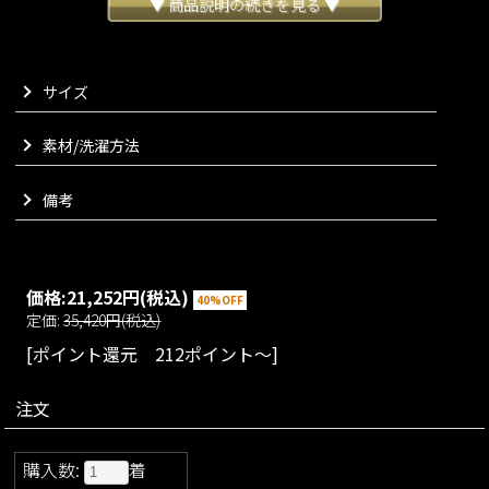
たっぷりのギャザーをあしらったフード部分はどの角度から見
▼ 商品説明の続きを見る ▼
ても花束のようなボリュームと膨らみを感じられ、見ているだ
けでワクワクするような一枚となっております。
カラーはシックなオールブラックに加え、ギャザー部分に少し
サイズ
落ち着きのあるクリームホワイトをチョイスした２種をご用意
いたしました。
様々なシーズンでお召しいただける生地感でございます。
素材/洗濯方法
VARIATION
備考
size：S/M/L
color：ブラック/ホワイト
価格:
21,252円
(税込)
40%OFF
定価:
35,420円(税込)
[ポイント還元 212ポイント～]
注文
購入数:
着