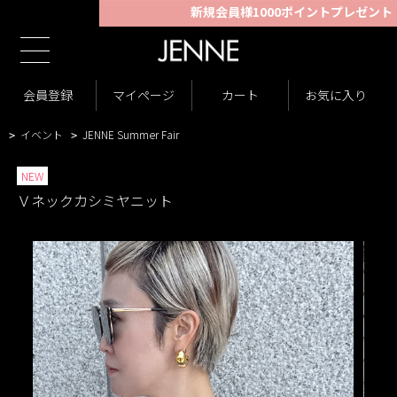
新規会員様1000ポイントプレゼント！
TOP
商品一覧
トップス
ニット・カーディガン
>
>
>
商品一覧
New Arrivals
会員登録
マイページ
カート
お気に入り
>
>
VARIATION LIST2
Ｖネックカシミヤニット
>
>
イベント
JENNE Summer Fair
>
>
NEW
Ｖネックカシミヤニット