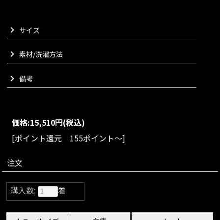
のもポイントでございます。
様々なボトムスとの相性もよく、クローゼットの長年の定番と
サイズ
なってくれる便利な一着をお楽しみくださいませ。
VARIATION
素材/洗濯方法
size：S/M/L
color：ブラック/モカ/レッド/ホワイト
備考
価格:
15,510円
(税込)
[ポイント還元 155ポイント～]
注文
購入数:
着