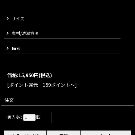
がりました。
スカートもパンツも相性がよく、ボトムスを選ばずお召しいた
サイズ
だける便利なサイズ感となっております。
VARIATION
素材/洗濯方法
size：S/M/L
color：ブラック/アイボリー/レッド
備考
価格:
15,950円
(税込)
[ポイント還元 159ポイント～]
注文
購入数:
個