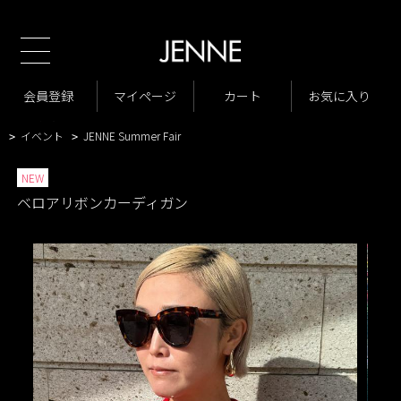
TOP
商品一覧
トップス
>
>
商品一覧
トップス
ニット・カーディガン
会員登録
マイページ
カート
お気に入り
>
>
>
商品一覧
ベロアリボンカーディガン
>
>
イベント
JENNE Summer Fair
>
>
NEW
ベロアリボンカーディガン