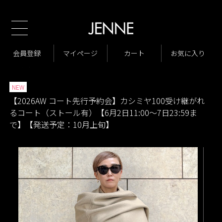
新規会員様1000ポイントプレゼント！
TOP
2026AW コート先行予約会
カシミヤ100受け継がれるコート
>
>
商品一覧
ジャケット・アウター
コート
会員登録
マイページ
カート
お気に入り
>
>
>
商品一覧
New Arrivals
>
>
NEW
【2026AW コート先行予約会】カシミヤ100受け継がれ
るコート（ストール有）【6月2日11:00～7日23:59ま
で】【発送予定：10月上旬】