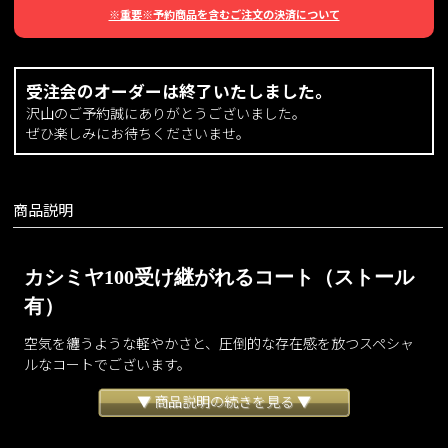
※重要※予約商品を含むご注文の決済について
受注会のオーダーは終了いたしました。
沢山のご予約誠にありがとうございました。
ぜひ楽しみにお待ちくださいませ。
商品説明
カシミヤ100受け継がれるコート（ストール
有）
空気を纏うような軽やかさと、圧倒的な存在感を放つスペシャ
ルなコートでございます。
通常そのまま縫製される生地端の表と裏を専用のカッターで割
▼ 商品説明の続きを見る ▼
き、表と表を手縫いで縫い合わせたリバー生地を使用しており
ます。
内側も表と同じ生地となることで、とにかくしなやかで柔らか