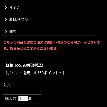
い着心地で暖かくお召しいただけます。
サイズ
上質なカシミヤ100%生地を使用しており、裏地が無いのに暖か
く軽く着られるリバーコートの特徴を存分にご実感いただるよ
素材/洗濯方法
う仕立てました。
一般的なカシミヤコートのおよそ2.5枚分もの生地を贅沢に使用
することで、身体を包み込むような優雅な分量感を実現いたし
備考
ました。
ラグジュアリーメゾンでも採用される上質な波付きカシミヤを
こちらの商品を含むご注文は後払い決済のご利用が不可となりま
使用し、美しい艶感と滑らかな毛並みにより纏うだけで特別な
す。あらかじめご了承くださいませ。
空気感を演出してくれます。
共生地の大判ショールを重ねることで生まれるドラマティック
なシルエットも魅力でざいます。
価格:
655,930円
(税込)
肩にさらりとかけるだけで、まるで海外メゾンのランウェイの
ようなムードに。
[ポイント還元 6,559ポイント～]
首元を美しく見せるネックラインに歩くたびに揺れるエレガン
トなフレアシルエットで、ドレスのような美しさを追求いたし
注文
ました。
リバー仕立てながら袖裏付きにすることで、実用性や着心地に
も配慮しております。
購入数:
着
静かなエレガンスを感じていただける、特別なカシミヤコート
でございます。