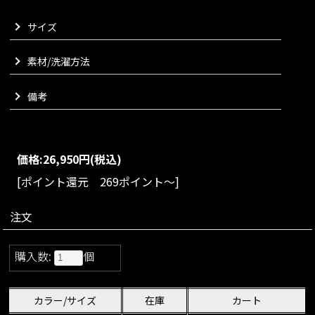
くお召しいただけます。
サイズ
厚手すぎない程よい質感でロングシーズンお楽しみいただけま
す。
素材/洗濯方法
VARIATION
size：S/M/L/XL
color：ブラック/アイボリー
備考
価格:
26,950円
(税込)
[ポイント還元 269ポイント～]
注文
購入数:
個
カラー/サイズ
在庫
カート