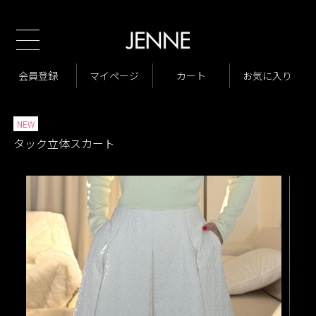
新規会員様1000ポイントプレゼント！
TOP
商品一覧
スカート
>
>
商品一覧
スカート
フレアスカート
会員登録
マイページ
カート
お気に入り
>
>
>
イベント
JENNE Summer Fair
>
>
NEW
タック立体スカート