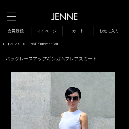
新規会員様1000ポイントプレゼント！
TOP
商品一覧
スカート
>
>
商品一覧
スカート
フレアスカート
会員登録
マイページ
カート
お気に入り
>
>
>
JENNEシーズン
2023年 春夏
>
>
イベント
JENNE Summer Fair
>
>
バックレースアップギンガムフレアスカート