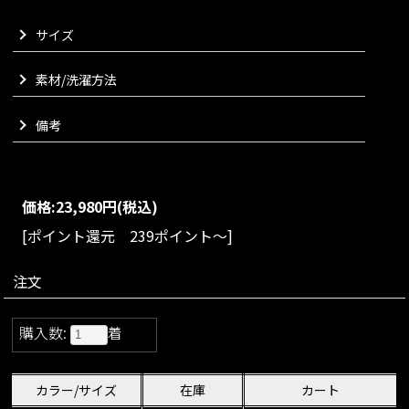
げました。
サイズ
ワイドにデザインされたウエスト帯が腰を細くスッキリと見せ
てくれ、後ろは編み上げデザインになっているのでお好みのフ
ィット感に調整していただけます。
素材/洗濯方法
左右には深めのポケットがついております。
程よいレトロさと女性らしさをお楽しみいただけ、360度どの角
備考
度から見てシルエットが美しく見えるラグジュアリーな一枚に
仕上がっております。
飽きることなくお楽しみいただけるフレアスカートでございま
す。
価格:
23,980円
(税込)
VARIATION
[ポイント還元 239ポイント～]
size：S/M/L
color：ブラック/ブルー/レッド
注文
購入数:
着
カラー/サイズ
在庫
カート