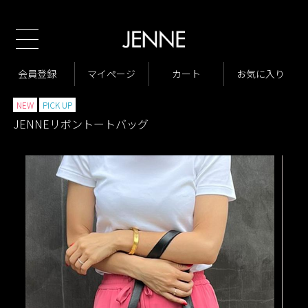
新規会員様1000ポ
TOP
商品一覧
バッグ
>
>
VARIATION LIST4
JENNEリボントートバッグ
会員登録
マイページ
カート
お気に入り
>
>
NEW
PICK UP
JENNEリボントートバッグ