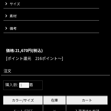
サイズ
巾着仕様となっておりますので、ドローストリングを引いてい
ただくことで形を変化させることが可能でございます。
内側にはオープンポケットとファスナーポケットを取り付け、
素材
使いやすさも確保いたしました。
リボンに本体と同じ生地を使用したブラックに加え、同色のド
備考
ットジャカード生地を使用したタイプもご用意しております。
様々なお洋服と合わせやすく、おしゃれな大人の雰囲気にまと
め上げてくれるトートバッグに仕上がりました。
JENNEらしい大人の遊び心ある甘すぎないリボンアイテムをぜ
価格:
21,670円
(税込)
ひお楽しみくださいませ。
[ポイント還元 216ポイント～]
VARIATION
size：FREE
color：ブラック/ドット
注文
購入数:
着
カラー/サイズ
在庫
カート
ドット/FREE
×
入荷連絡を希望