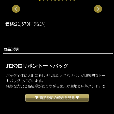
価格:21,670円(税込)
商品説明
JENNEリボントートバッグ
バッグ全体に大胆にあしらわれた大きなリボンが印象的なトー
トバッグでございます。
絶妙な光沢と高級感がありながら丈夫な生地と床革ハンドルを
採用し、長くご愛用いただけるよう仕立てました。
ポイントとなるリボンは細部までこだわり美しいフォルムを追
▼ 商品説明の続きを見る ▼
求いたしました。
程よいマチ幅を設けることで持ちやすさと収納力を両立し、ビ
ジネスシーンでもお使いいただけます。