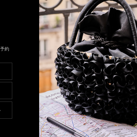
ト予約
い