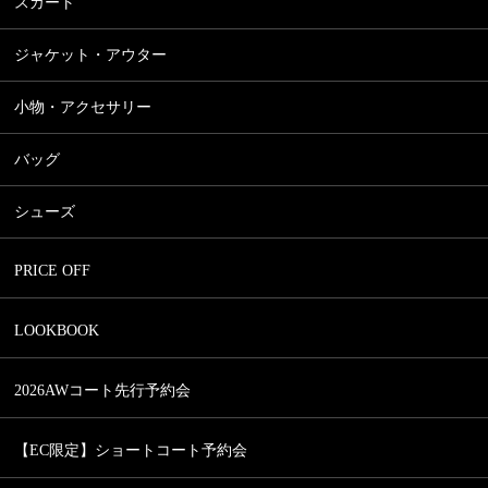
Tシャツ、カットソー
スカート
テーパード
ニット・カーディガン
スカート一覧
ジョガーパンツ
ジャケット・アウター
ノースリーブ・タンクトップ
フレアスカート
ショートパンツ
パーカー
ジャケット・アウター一覧
プリーツスカート
小物・アクセサリー
ワイドパンツ
ケープ
コート
タイトスカート
スキニーパンツ
小物・アクセサリー一覧
ジャケット
バッグ
デニムパンツ
ヘアアクセサリー
ダウン
オールインワン・サロペット
バッグ一覧
香水
シューズ
ロングカーディガン
カゴバッグ
マフラー
パーカー
シューズ一覧
ファーバッグ
スカーフ
PRICE OFF
ケープ
ブーツ
帽子
サンダル
グローブ
LOOKBOOK
パンプス
ネックレス
ピアス・イヤリング
2026AWコート先行予約会
ブレスレット
【EC限定】ショートコート予約会