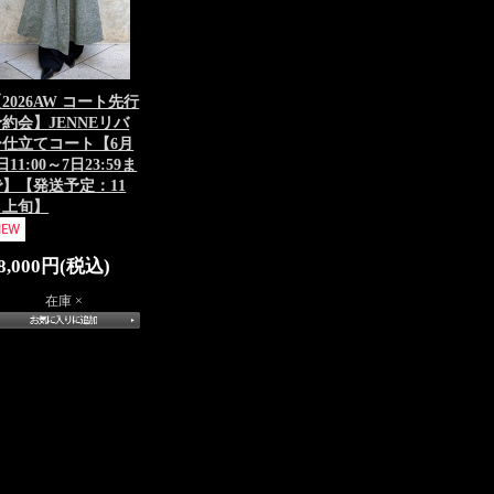
2026AW コート先行
約会】JENNEリバ
ー仕立てコート【6月
日11:00～7日23:59ま
で】【発送予定：11
月上旬】
8,000円(税込)
在庫 ×