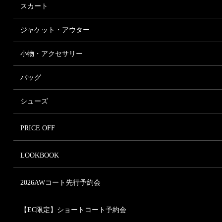
パンツ一覧
Tシャツ、カットソー
スカート
テーパード
ニット・カーディガン
スカート一覧
ジョガーパンツ
ジャケット・アウター
ノースリーブ・タンクトップ
フレアスカート
ショートパンツ
パーカー
ジャケット・アウター一覧
プリーツスカート
小物・アクセサリー
ワイドパンツ
ケープ
コート
タイトスカート
スキニーパンツ
小物・アクセサリー一覧
ジャケット
バッグ
デニムパンツ
ヘアアクセサリー
ダウン
オールインワン・サロペット
バッグ一覧
香水
シューズ
ロングカーディガン
カゴバッグ
マフラー
パーカー
シューズ一覧
ファーバッグ
スカーフ
PRICE OFF
ケープ
ブーツ
帽子
サンダル
グローブ
LOOKBOOK
パンプス
ネックレス
ピアス・イヤリング
2026AWコート先行予約会
ブレスレット
【EC限定】ショートコート予約会